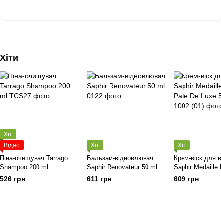
Хіти
Хіт
Відео
Хіт
Хіт
Піна-очищувач Tarrago
Бальзам-відновлювач
Крем-віск для в
Shampoo 200 ml
Saphir Renovateur 50 ml
Saphir Medaille 
De Luxe 50 ml
526 грн
611 грн
609 грн