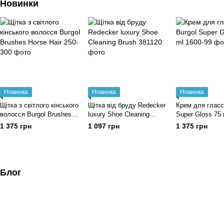
Новинки
Новинка
Новинка
Новинка
Щітка з світлого кінського
Щітка від бруду Redecker
Крем для гласс
волосся Burgol Brushes
luxury Shoe Cleaning
Super Gloss 75 
Horse Hair
Brush
1 375 грн
1 097 грн
1 375 грн
Блог