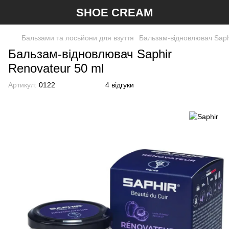
SHOE CREAM
Бальзами та лосьйони для взуття
Бальзам-відновлювач Saph
Бальзам-відновлювач Saphir
Renovateur 50 ml
Артикул:
0122
4 відгуки