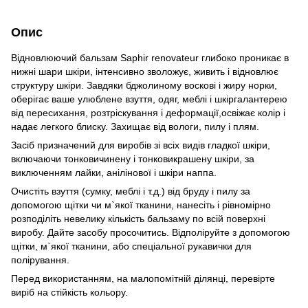
Опис
Відновлюючий бальзам Saphir renovateur глибоко проникає в
нижні шари шкіри, інтенсивно зволожує, живить і відновлює
структуру шкіри. Завдяки бджолиному воскові і жиру норки,
оберігає ваше улюблене взуття, одяг, меблі і шкіргалантерею
від пересихання, розтріскування і деформації,освіжає колір і
надає легкого блиску. Захищає від вологи, пилу і плям.
Засіб призначений для виробів зі всіх видів гладкої шкіри,
включаючи тонковичинену і тонковикрашену шкіри, за
виключенням лайки, анілінової і шкіри наппа.
Очистіть взуття (сумку, меблі і т.д.) від бруду і пилу за
допомогою щітки чи м`якої тканини, нанесіть і рівномірно
розподіліть невелику кількість бальзаму по всій поверхні
виробу. Дайте засобу просочитись. Відполіруйте з допомогою
щітки, м`якої тканини, або спеціальної рукавички для
полірування.
Перед використанням, на малопомітній ділянці, перевірте
виріб на стійкість кольору.