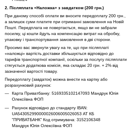
2. Післяплата «Наложка» з завдатком (200 грн.)
При даному способі оплати ви вносите передоплату 200 грн.,
а залишок суми платите при отриманні замовлення на Новій
Пошті. Передплата не повертається, якщо ви не забрали
посилку, ці кошти йдуть на компенсацію витрат на обробку,
упаковку і транспортування замовлення в дві сторони.
Просимо вас звернути увагу на те, що при післяплаті
«наложці» вартість доставки збільшується відповідно до
тарифів транспортної компанії, оскільки за послугу післяплати
стягується додаткова комісія, яка складає 20 грн. + 2% від
зазначеної вартості товару.
Передоплату (завдаток) можна внести на картку або
розрахунковий рахунок:
Карта Приватбанку: 5169335102147093 Мандрук Юлія
Олексіївна ФОП
Рахунок відповідно до стандарту IBAN:
UA543052990000026006005026053 АТ КБ
"ПРИВАТБАНК" Код отримувача: 3152106348
Мандрук Юлія Олексіївна ФОП