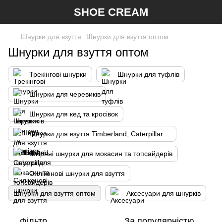
SHOE CREAM
Шнурки для взуття
Шнурки для взуття оптом
Шнурки для взуття оптом
Трекінгові шнурки
Шнурки для туфлів
Шнурки для черевиків
Шнурки для кед та кросівок
Шнурки для взуття Timberland, Caterpillar ...
Шкіряні шнурки для мокасин та топсайдерів
Силіконові шнурки для взуття
Шнурки для взуття оптом
Аксесуари для шнурків
Фільтр
За популярністю