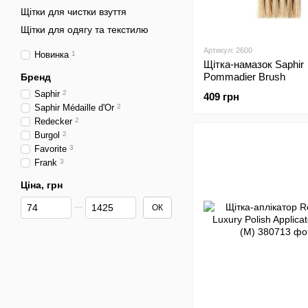
Щітки для чистки взуття
Щітки для одягу та текстилю
Артикул: 2600
Новинка
1
Щітка-намазок Saphir
Pommadier Brush
Бренд
Saphir
2
409 грн
Saphir Médaille d'Or
2
Redecker
2
Burgol
2
Favorite
3
Frank
3
Ціна, грн
Від Ціна, грн
До Ціна, грн
ОК