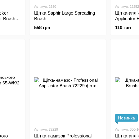
Артикул: 2630
Артикул: 22252
cker
Щітка Saphir Large Spreading
Щітка-аплік
or Brush
Brush
Applicator 
558 грн
110 грн
Новинка
Артикул: 72229
Артикул: 300-1
кого
Щітка-намазок Professional
Щітка-аплік