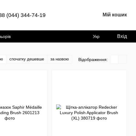
38 (044) 344-74-19
Мій кошик
Вхід
льорів
Укр
тю
спочатку дешевше
за назвою
Відображення: