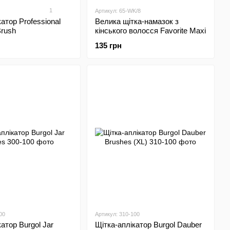
1
Артикул: 65-WK/8
атор Professional
Велика щітка-намазок з
Brush
кінського волосся Favorite Maxi
135 грн
00
Артикул: 310-100
атор Burgol Jar
Щітка-аплікатор Burgol Dauber