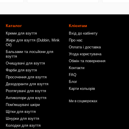
Каталог
Клієнтам
Креми для взуття
Вхід до кабінету
Жири для взуття (Dubbin, Mink
Про нас
Oil)
Оплата і доставка
Бальзами та лосьйони для
Угода користувача
взуття
Обмін та повернення
Очищувачі для взуття
Контакти
Фарби для взуття
FAQ
Просочення для взуття
Блог
Дезодоранти для взуття
Карти кольорів
Розтягувачі для взуття
Антиколори для взуття
Ми в соцмережах
Пом'якшувачі шкіри
Щітки для взуття
Шнурки для взуття
Колодки для взуття