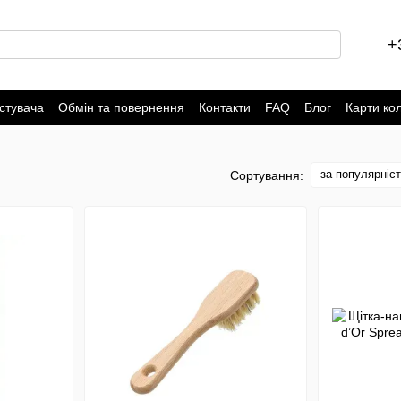
+
стувача
Обмін та повернення
Контакти
FAQ
Блог
Карти ко
за популярніс
Сортування: