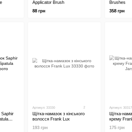
e
Applicator Brush
Brushes
88 грн
358 грн
2
Артикул: 33330
Артикул: 30317
 Saphir
Щітка-намазок з кінського
Щітка-нама
atula
волосся Frank Lux
крему Fran
Jars
193 грн
175 грн