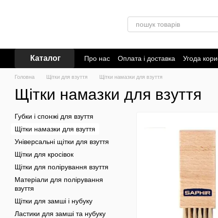
Перейти до основного контенту
Каталог
Про нас
Оплата і доставка
Угода кори
Головна
Щітки для взуття
Щітки намазки для взуття
Щітки намазки для взуття
Губки і спонжі для взуття
Щітки намазки для взуття
Універсальні щітки для взуття
Щітки для кросівок
Щітки для полірування взуття
Матеріали для полірування
взуття
Щітки для замші і нубуку
Ластики для замші та нубуку