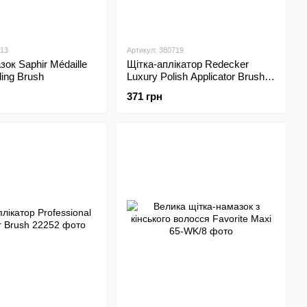
213
Артикул: 380719
зок Saphir Médaille
Щітка-аплікатор Redecker
ding Brush
Luxury Polish Applicator Brush
(XL)
371 грн