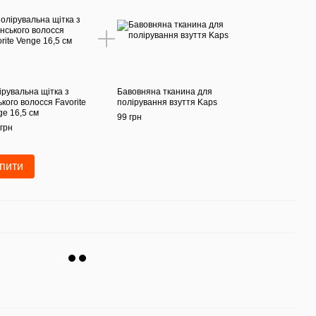
ірувальна щітка з
Бавовняна тканина для
ького волосся Favorite
полірування взуття Kaps
ge 16,5 см
99 грн
грн
пити