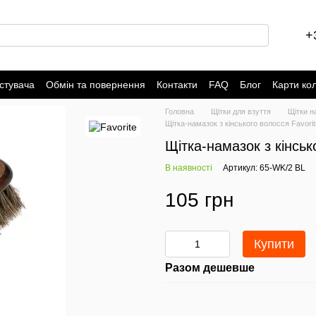
+
стувача
Обмін та повернення
Контакти
FAQ
Блог
Карти ко
Головна
Щітки для взуття
Щітки н
Щітка-намазок з кінського волосся Favori
Щітка-намазок з кінськ
В наявності
Артикул: 65-WK/2 BL
105 грн
Купити
Разом дешевше