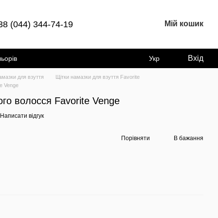
38 (044) 344-74-19
Мій кошик
Вхід
льорів
Укр
амазки для взуття
Щітки намазки для взуття Favorite
te Venge
ого волосся Favorite Venge
Написати відгук
Порівняти
В бажання