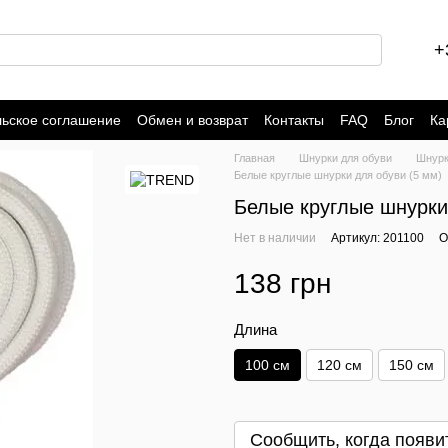
+
льское соглашение
Обмен и возврат
Контакты
FAQ
Блог
Ка
Главная
Шнурки для обуви
Шнурк
Белые круглые шнурки для обуви (5 мм)
Белые круглые шнурки
Нет в наличии
Артикул: 201100
О
138 грн
Длина
100 см
120 см
150 см
Сообщить, когда появи