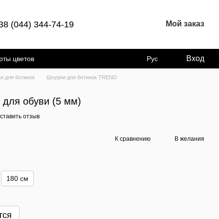
38 (044) 344-74-19
Мой заказ
Вход
рты цветов
Рус
и для ботинок
Шнурки для ботинок TREND
 для обуви (5 мм)
ставить отзыв
К сравнению
В желания
180 см
тся