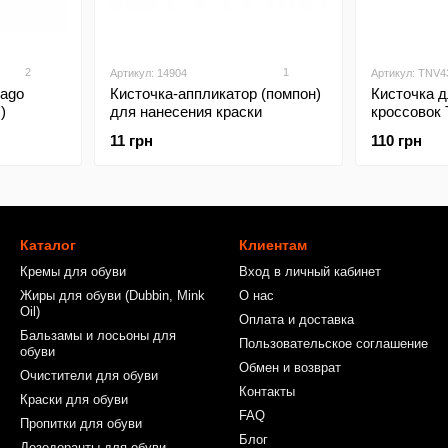
2
1
Артикул: 14904
Артикул: TNV4
rago
Кисточка-аппликатор (помпон)
Кисточка 
шт.)
для нанесения краски
кроссовок 
Paint Brush 
11 грн
110 грн
Каталог
Клиентам
Кремы для обуви
Вход в личный кабинет
Жиры для обуви (Dubbin, Mink
О нас
Oil)
Оплата и доставка
Бальзамы и лосьоны для
Пользовательское соглашение
обуви
Обмен и возврат
Очистители для обуви
Контакты
Краски для обуви
FAQ
Пропитки для обуви
Блог
Дезодоранты для обуви