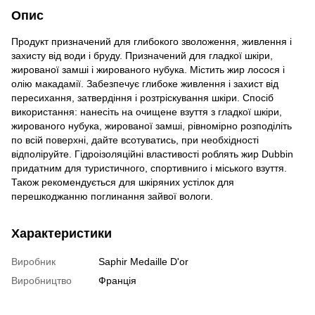
Опис
Продукт призначений для глибокого зволоження, живлення і
захисту від води і бруду. Призначений для гладкої шкіри,
жированої замші і жированого нубука. Містить жир лосося і
олію макадамії. Забезпечує глибоке живлення і захист від
пересихання, затвердіння і розтріскування шкіри. Спосіб
використання: нанесіть на очищене взуття з гладкої шкіри,
жированого нубука, жированої замші, рівномірно розподіліть
по всій поверхні, дайте всотуватись, при необхідності
відполіруйте. Гідроізоляційні властивості роблять жир Dubbin
придатним для туристичного, спортивниго і міського взуття.
Також рекомендується для шкіряних устілок для
перешкоджанню поглинання зайвої вологи.
Характеристики
Виробник
Saphir Medaille D'or
Виробництво
Франція