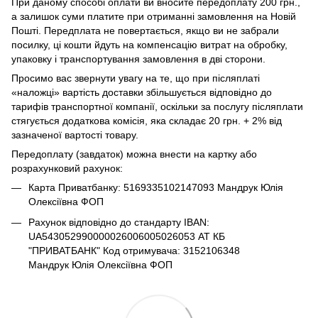
При даному способі оплати ви вносите передоплату 200 грн.,
а залишок суми платите при отриманні замовлення на Новій
Пошті. Передплата не повертається, якщо ви не забрали
посилку, ці кошти йдуть на компенсацію витрат на обробку,
упаковку і транспортування замовлення в дві сторони.
Просимо вас звернути увагу на те, що при післяплаті
«наложці» вартість доставки збільшується відповідно до
тарифів транспортної компанії, оскільки за послугу післяплати
стягується додаткова комісія, яка складає 20 грн. + 2% від
зазначеної вартості товару.
Передоплату (завдаток) можна внести на картку або
розрахунковий рахунок:
Карта Приватбанку: 5169335102147093 Мандрук Юлія
Олексіївна ФОП
Рахунок відповідно до стандарту IBAN:
UA543052990000026006005026053 АТ КБ
"ПРИВАТБАНК" Код отримувача: 3152106348
Мандрук Юлія Олексіївна ФОП