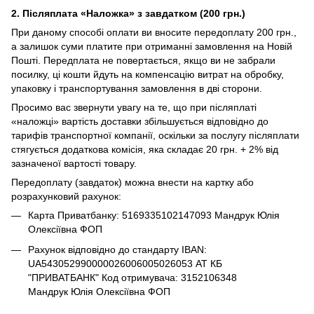
2. Післяплата «Наложка» з завдатком (200 грн.)
При даному способі оплати ви вносите передоплату 200 грн.,
а залишок суми платите при отриманні замовлення на Новій
Пошті. Передплата не повертається, якщо ви не забрали
посилку, ці кошти йдуть на компенсацію витрат на обробку,
упаковку і транспортування замовлення в дві сторони.
Просимо вас звернути увагу на те, що при післяплаті
«наложці» вартість доставки збільшується відповідно до
тарифів транспортної компанії, оскільки за послугу післяплати
стягується додаткова комісія, яка складає 20 грн. + 2% від
зазначеної вартості товару.
Передоплату (завдаток) можна внести на картку або
розрахунковий рахунок:
Карта Приватбанку: 5169335102147093 Мандрук Юлія
Олексіївна ФОП
Рахунок відповідно до стандарту IBAN:
UA543052990000026006005026053 АТ КБ
"ПРИВАТБАНК" Код отримувача: 3152106348
Мандрук Юлія Олексіївна ФОП