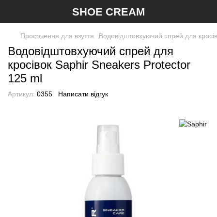
SHOE CREAM
Просочення для взуття
Водовідштовхуючий спрей для кросіво
Водовідштовхуючий спрей для
кросівок Saphir Sneakers Protector
125 ml
Артикул:
0355
Написати відгук