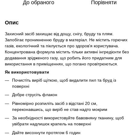
До обраного
Порівняти
Опис
Захисний засіб захищає від дощу, снігу, бруду та плям.
Запобігає проникненню бруду в матеріал. Не містить горючих
газів, екологічний та піклується про здоров'я користувача.
Концентрована формула містить тільки активні інгредієнти без
додавання зрідженого газу, що робить його придатним для
використання в приміщеннях, що погано провітрюються.
Як використовувати
Почистіть виріб щіткою, щоб видалити пил та бруд із
поверхні
Добре струсіть флакон
Рівномірно розпиліть засіб з відстані 20 см,
переконавшись, що виріб не став надто мокрим
За необхідності використовуйте бавовняну тканину, щоб
увібрати надлишок крапель на поверхні
Дайте висохнути протягом 6 годин