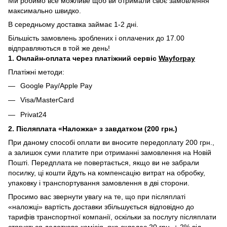
Ми робимо все можливе щоб ви отримали своє замовлення
максимально швидко.
В середньому доставка займає 1-2 дні.
Більшість замовлень зроблених і оплачених до 17.00
відправляються в той же день!
1. Онлайн-оплата через платіжний сервіс
Wayforpay
Платіжні методи:
Google Pay/Apple Pay
Visa/MasterCard
Privat24
2. Післяплата «Наложка» з завдатком (200 грн.)
При даному способі оплати ви вносите передоплату 200 грн.,
а залишок суми платите при отриманні замовлення на Новій
Пошті. Передплата не повертається, якщо ви не забрали
посилку, ці кошти йдуть на компенсацію витрат на обробку,
упаковку і транспортування замовлення в дві сторони.
Просимо вас звернути увагу на те, що при післяплаті
«наложці» вартість доставки збільшується відповідно до
тарифів транспортної компанії, оскільки за послугу післяплати
стягується додаткова комісія, яка складає 20 грн. + 2% від