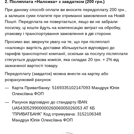
2. Післяплата «Наложка» з завдатком (200 грн.)
При даному способі оплати ви вносите передоплату 200 грн.,
а залишок суми платите при отриманні замовлення на Новій
Пошті. Передплата не повертається, якщо ви не забрали
посилку, ці кошти йдуть на компенсацію витрат на обробку,
упаковку і транспортування замовлення в дві сторони.
Просимо вас звернути увагу на те, що при післяплаті
«наложці» вартість доставки збільшується відповідно до
тарифів транспортної компанії, оскільки за послугу післяплати
стягується додаткова комісія, яка складає 20 грн. + 2% від
зазначеної вартості товару.
Передоплату (завдаток) можна внести на картку або
розрахунковий рахунок:
Карта Приватбанку: 5169335102147093 Мандрук Юлія
Олексіївна ФОП
Рахунок відповідно до стандарту IBAN:
UA543052990000026006005026053 АТ КБ
"ПРИВАТБАНК" Код отримувача: 3152106348
Мандрук Юлія Олексіївна ФОП