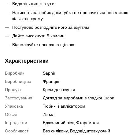
Видаліть пил із взуття
Натисніть на тюбик доки губка не просочиться невеликою
кількістю крему
Поступово розподіліть його за взуттям
Дайте висохнути 5 хвилин
Відполіруйте поверхню щіткою
Характеристики
Виробник
Saphir
Виробництво
Франція
Продукт
Крем для взуття
Застосування
Догляд за виробами з гладкої шкіри
Упаковка
Тюбик із аплікатором
Об'єм
75 мл
Інградієнти
Бджолиний віск, Фторсмоли
Особливості
Без силікону, Водовідштовхуючий