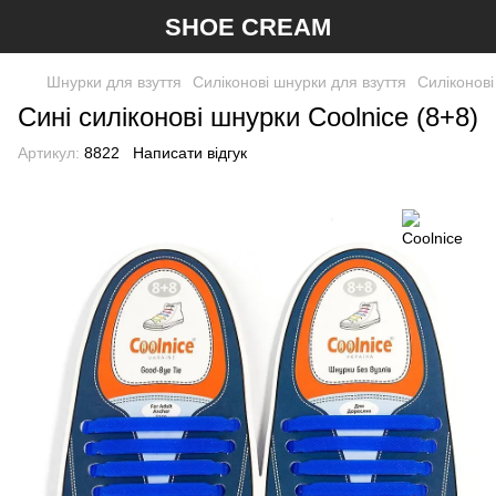
SHOE CREAM
Шнурки для взуття
Силіконові шнурки для взуття
Силіконові
Сині силіконові шнурки Coolnice (8+8)
Артикул:
8822
Написати відгук