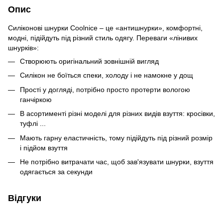
Опис
Силіконові шнурки Coolnice – це «антишнурки», комфортні,
модні, підійдуть під різний стиль одягу. Переваги «лінивих
шнурків»:
Створюють оригінальний зовнішній вигляд
Силікон не боїться спеки, холоду і не намокне у дощ
Прості у догляді, потрібно просто протерти вологою
ганчіркою
В асортименті різні моделі для різних видів взуття: кросівки,
туфлі ...
Мають гарну еластичність, тому підійдуть під різний розмір
і підйом взуття
Не потрібно витрачати час, щоб зав'язувати шнурки, взуття
одягається за секунди
Відгуки