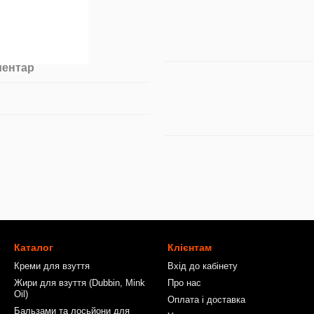
ментар
Каталог
Клієнтам
Креми для взуття
Вхід до кабінету
Жири для взуття (Dubbin, Mink
Про нас
Oil)
Оплата і доставка
Бальзами та лосьйони для