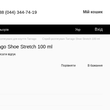
38 (044) 344-74-19
Мій кошик
Вхід
льорів
Укр
озтягувачі для взуття Tarrago
Спрей-розтягувач Tarrago Shoe Stretch 100 ml
go Shoe Stretch 100 ml
сати відгук
Порівняти
В бажання