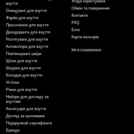
Угода користувача
взуття
Обмін та повернення
Очищувачі для взуття
Контакти
Фарби для взуття
FAQ
Просочення для взуття
Блог
Дезодоранти для взуття
Карти кольорів
Розтягувачі для взуття
Антиколори для взуття
Ми в соцмережах
Пом'якшувачі шкіри
Щітки для взуття
Шнурки для взуття
Колодки для взуття
Устілки
Ріжки для взуття
Набори для догляду за
взуттям
Аксесуари для взуття
Догляд за шоломами
Подарункові сертифікати
Бренди