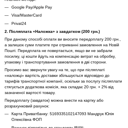
Google Pay/Apple Pay
Visa/MasterCard
Privat24
2. Післяплата «Наложка» з завдатком (200 грн.)
При даному способі оплати ви вносите передоплату 200 грн.,
а залишок суми платите при отриманні замовлення на Новій
Пошті. Передплата не повертається, якщо ви не забрали
посилку, ці кошти йдуть на компенсацію витрат на обробку,
упаковку і транспортування замовлення в дві сторони.
Просимо вас звернути увагу на те, що при післяплаті
«наложці» вартість доставки збільшується відповідно до
тарифів транспортної компанії, оскільки за послугу післяплати
стягується додаткова комісія, яка складає 20 грн. + 2% від
зазначеної вартості товару.
Передоплату (завдаток) можна внести на картку або
розрахунковий рахунок:
Карта Приватбанку: 5169335102147093 Мандрук Юлія
Олексіївна ФОП
Рахунок відповідно до стандарту IBAN: