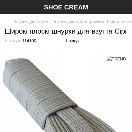
SHOE CREAM
Шнурки для взуття
Шнурки для кед та кросівок
Широкі плоск
Широкі плоскі шнурки для взуття Сірі
Артикул:
114100
1 відгук