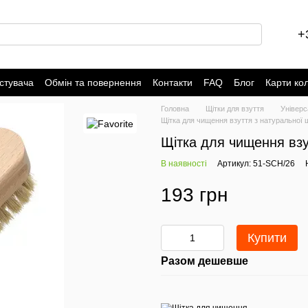
+
стувача
Обмін та повернення
Контакти
FAQ
Блог
Карти ко
Головна
Щітки для взуття
Універс
Щітка для чищення взуття з натуральної 
Щітка для чищення взу
В наявності
Артикул: 51-SCH/26
193 грн
Купити
Разом дешевше