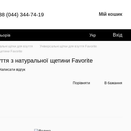
38 (044) 344-74-19
Мій кошик
Вхід
льорів
Укр
альні щітки для взуття
Універсальні щітки для взуття Favorite
щетини Favorite
ття з натуральної щетини Favorite
Написати відгук
Порівняти
В бажання
Раз