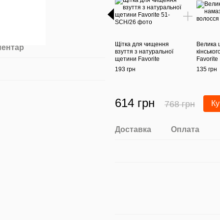
Щітка для чищення
Велика 
ментар
взуття з натуральної
кінськог
щетини Favorite
Favorite
193 грн
135 грн
614 грн
768 грн
Ку
Доставка
Оплата