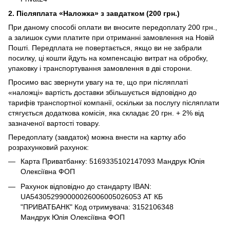
2. Післяплата «Наложка» з завдатком (200 грн.)
При даному способі оплати ви вносите передоплату 200 грн.,
а залишок суми платите при отриманні замовлення на Новій
Пошті. Передплата не повертається, якщо ви не забрали
посилку, ці кошти йдуть на компенсацію витрат на обробку,
упаковку і транспортування замовлення в дві сторони.
Просимо вас звернути увагу на те, що при післяплаті
«наложці» вартість доставки збільшується відповідно до
тарифів транспортної компанії, оскільки за послугу післяплати
стягується додаткова комісія, яка складає 20 грн. + 2% від
зазначеної вартості товару.
Передоплату (завдаток) можна внести на картку або
розрахунковий рахунок:
Карта Приватбанку: 5169335102147093 Мандрук Юлія
Олексіївна ФОП
Рахунок відповідно до стандарту IBAN:
UA543052990000026006005026053 АТ КБ
"ПРИВАТБАНК" Код отримувача: 3152106348
Мандрук Юлія Олексіївна ФОП