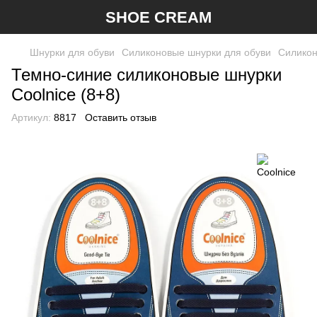
SHOE CREAM
Шнурки для обуви
Силиконовые шнурки для обуви
Силикон
Темно-синие силиконовые шнурки
Coolnice (8+8)
Артикул:
8817
Оставить отзыв