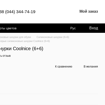
38 (044) 344-74-19
Мой заказ
Вход
рты цветов
Рус
оновые шнурки для обуви
Силиконовые шнурки (6+6)
ерые силиконовые шнурки Coolnice (6+6)
урки Coolnice (6+6)
ь отзыв
К сравнению
В желания