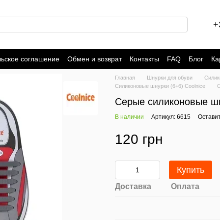
+
льское соглашение
Обмен и возврат
Контакты
FAQ
Блог
Ка
Главная
Шнурки для обуви
Силик
Силиконовые шнурки (6+6) Coolnice
С
Серые силиконовые шн
В наличии
Артикул: 6615
Оставит
120 грн
Купить
Доставка
Оплата