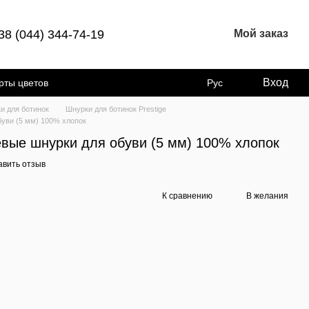
38 (044) 344-74-19
Мой заказ
Вход
рты цветов
Рус
и для ботинок
Шнурки для ботинок Prestige
буви (5 мм) 100% хлопок
евые шнурки для обуви (5 мм) 100% хлопок
авить отзыв
К сравнению
В желания