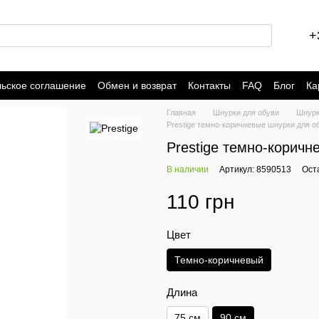
+
льское соглашение
Обмен и возврат
Контакты
FAQ
Блог
Ка
Главная
Шнурки для обуви
Шнурк
Prestige темно-коричневые шнурки для о
Prestige темно-коричн
В наличии
Артикул: 8590513
Ост
110 грн
Цвет
Темно-коричневый
Длина
75 см
90 см