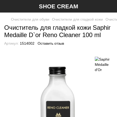
SHOE CREAM
Очистители для обуви
Очистители для гладкой кожи
Очисти
Очиститель для гладкой кожи Saphir
Medaille D`or Reno Cleaner 100 ml
Артикул:
1514002
Оставить отзыв