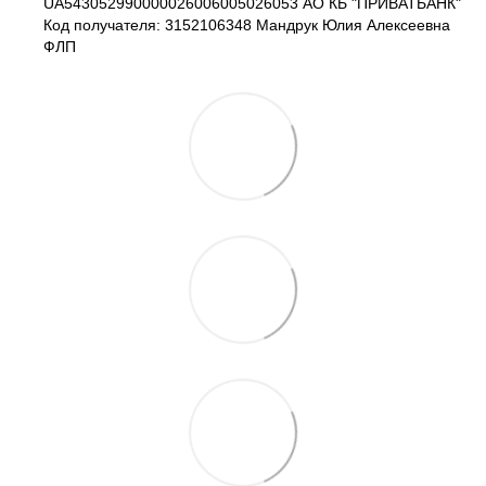
UA543052990000026006005026053 АО КБ "ПРИВАТБАНК"
Код получателя: 3152106348 Мандрук Юлия Алексеевна
ФЛП