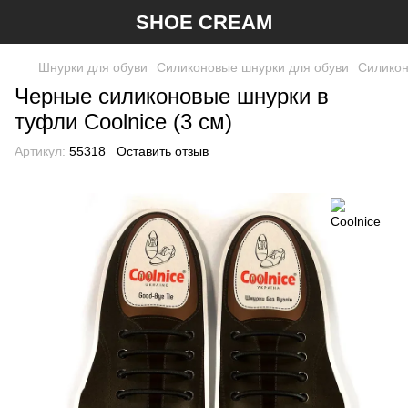
SHOE CREAM
Шнурки для обуви
Силиконовые шнурки для обуви
Силикон
Черные силиконовые шнурки в
туфли Coolnice (3 см)
Артикул:
55318
Оставить отзыв