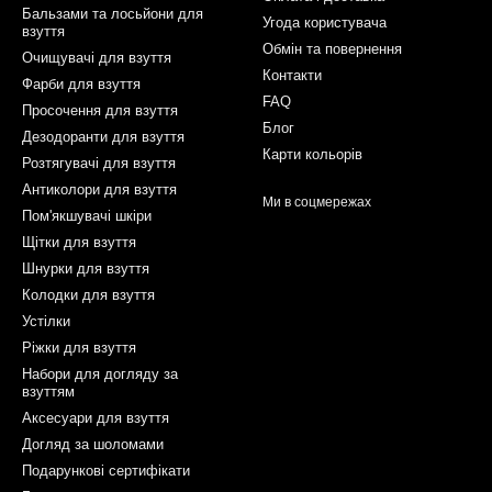
Бальзами та лосьйони для
Угода користувача
взуття
Обмін та повернення
Очищувачі для взуття
Контакти
Фарби для взуття
FAQ
Просочення для взуття
Блог
Дезодоранти для взуття
Карти кольорів
Розтягувачі для взуття
Антиколори для взуття
Ми в соцмережах
Пом'якшувачі шкіри
Щітки для взуття
Шнурки для взуття
Колодки для взуття
Устілки
Ріжки для взуття
Набори для догляду за
взуттям
Аксесуари для взуття
Догляд за шоломами
Подарункові сертифікати