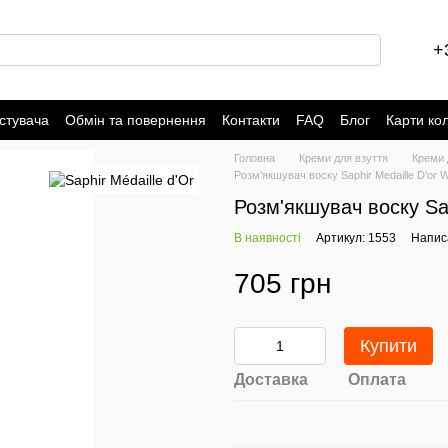
+
стувача
Обмін та повернення
Контакти
FAQ
Блог
Карти ко
Головна
Креми для взуття
Креми д
Розм'якшувач воску Saphir Medaille D'or W
Розм'якшувач воску Sap
В наявності
Артикул: 1553
Написа
705 грн
Купити
Доставка
Оплата