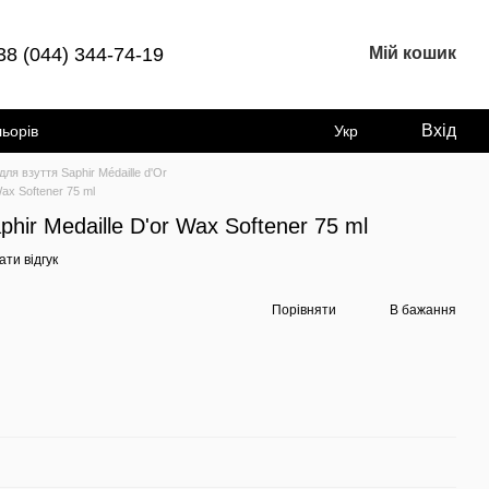
38 (044) 344-74-19
Мій кошик
Вхід
льорів
Укр
ля взуття Saphir Médaille d'Or
ax Softener 75 ml
hir Medaille D'or Wax Softener 75 ml
ти відгук
Порівняти
В бажання