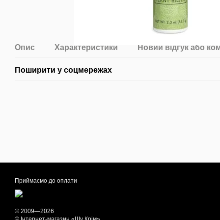
Опис
Характеристики
Новий відгук або ко
Поширити у соцмережах
Приймаємо до оплати
© 2009—2026
© Інтернет-магазин «Шу Крім»