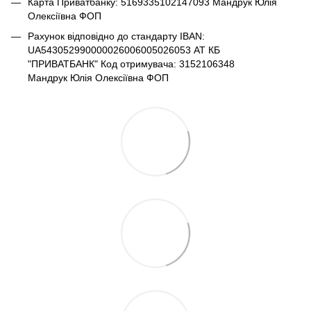
Карта Приватбанку: 5169335102147093 Мандрук Юлія
Олексіївна ФОП
Рахунок відповідно до стандарту IBAN:
UA543052990000026006005026053 АТ КБ
"ПРИВАТБАНК" Код отримувача: 3152106348
Мандрук Юлія Олексіївна ФОП