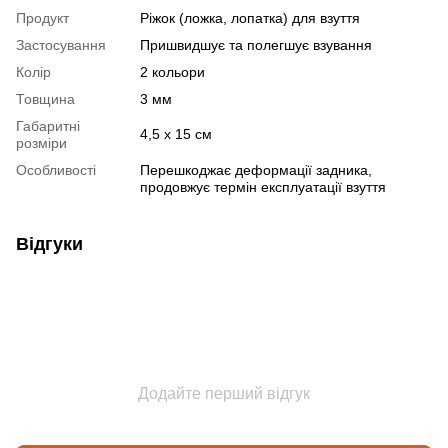
Продукт
Ріжок (ложка, лопатка) для взуття
Застосування
Пришвидшує та полегшує взування
Колір
2 кольори
Товщина
3 мм
Габаритні
4,5 х 15 см
розміри
Особливості
Перешкоджає деформації задника,
продовжує термін експлуатації взуття
Відгуки
Додайте перший відгук