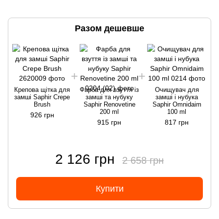
Разом дешевше
Крепова щітка для
Фарба для взуття із
Очищувач для
замші Saphir Crepe
замші та нубуку
замші і нубука
Brush
Saphir Renovetine
Saphir Omnidaim
200 ml
100 ml
926 грн
915 грн
817 грн
2 126 грн
2 658 грн
Купити