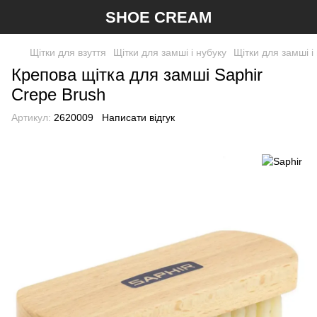
SHOE CREAM
Щітки для взуття
Щітки для замші і нубуку
Щітки для замші і
Крепова щітка для замші Saphir
Crepe Brush
Артикул:
2620009
Написати відгук