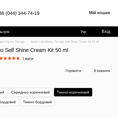
38 (044) 344-74-19
Мій кошик
Вхід
льорів
Укр
для взуття Tarrago
Крем-самоблиск Tarrago Self Shine Cream Kit 50 ml
 Self Shine Cream Kit 50 ml
1 відгук
Порівняти
В бажання
лий
Середньо-коричневий
Темно-коричневий
Бордовий
Темно-бордовий