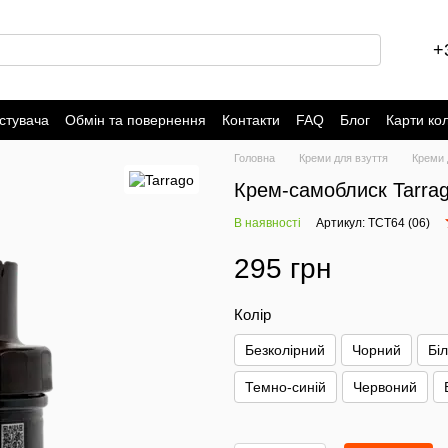
+
стувача
Обмін та повернення
Контакти
FAQ
Блог
Карти ко
Головна
Креми для взуття
Креми 
Крем-самоблиск Tarrago
В наявності
Артикул: TCT64 (06)
295 грн
Колір
Безколірний
Чорний
Бі
Темно-синій
Червоний