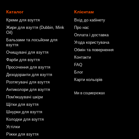
Каталог
Клієнтам
Креми для взуття
Вхід до кабінету
Жири для взуття (Dubbin, Mink
Про нас
Oil)
Оплата і доставка
Бальзами та лосьйони для
Угода користувача
взуття
Обмін та повернення
Очищувачі для взуття
Контакти
Фарби для взуття
FAQ
Просочення для взуття
Блог
Дезодоранти для взуття
Карти кольорів
Розтягувачі для взуття
Антиколори для взуття
Ми в соцмережах
Пом'якшувачі шкіри
Щітки для взуття
Шнурки для взуття
Колодки для взуття
Устілки
Ріжки для взуття