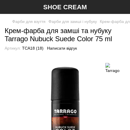
SHOE CREAM
Фарби для взуття
Фарби для замші і нубуку
Крем-фарба для
Крем-фарба для замші та нубуку
Tarrago Nubuck Suede Color 75 ml
Артикул:
TCA18 (18)
Написати відгук