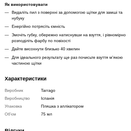
Як використовувати
Видаліть пил з поверхні за допомогою щітки для замші та
нубуку
Енергійно потрясіть ємність
Змочіть губку, обережно натиснувши на взуття, і рівномірно
розподіліть фарбу по повіхості
Дайте висохнути близько 40 хвилин
Для ідеального результату ще раз почисьте взуття м'якою
частиною щітки
Характеристики
Виробник
Tarrago
Виробництво
Іспанія
Упаковка
Пляшка з аплікатором
Об'єм
75 мл
Відгуки