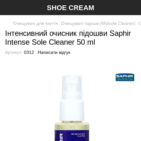
SHOE CREAM
Очищувачі для взуття
Очищувачі підошв (Midsole Cleaner)
О
Інтенсивний очисник підошви Saphir
Intense Sole Cleaner 50 ml
Артикул:
0312
Написати відгук