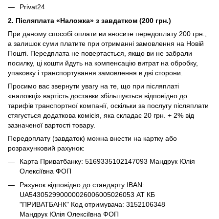
Privat24
2. Післяплата «Наложка» з завдатком (200 грн.)
При даному способі оплати ви вносите передоплату 200 грн.,
а залишок суми платите при отриманні замовлення на Новій
Пошті. Передплата не повертається, якщо ви не забрали
посилку, ці кошти йдуть на компенсацію витрат на обробку,
упаковку і транспортування замовлення в дві сторони.
Просимо вас звернути увагу на те, що при післяплаті
«наложці» вартість доставки збільшується відповідно до
тарифів транспортної компанії, оскільки за послугу післяплати
стягується додаткова комісія, яка складає 20 грн. + 2% від
зазначеної вартості товару.
Передоплату (завдаток) можна внести на картку або
розрахунковий рахунок:
Карта Приватбанку: 5169335102147093 Мандрук Юлія
Олексіївна ФОП
Рахунок відповідно до стандарту IBAN:
UA543052990000026006005026053 АТ КБ
"ПРИВАТБАНК" Код отримувача: 3152106348
Мандрук Юлія Олексіївна ФОП