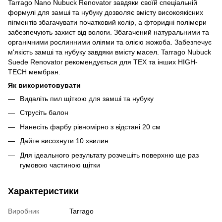
Tarrago Nano Nubuck Renovator завдяки своїй спеціальній
формулі для замші та нубуку дозволяє вмісту високоякісних
пігментів збагачувати початковий колір, а фторидні полімери
забезпечують захист від вологи. Збагачений натуральними та
органічними рослинними оліями та олією жожоба. Забезпечує
м'якість замші та нубуку завдяки вмісту масел. Tarrago Nubuck
Suede Renovator рекомендується для TEX та інших HIGH-
TECH мембран.
Як використовувати
Видаліть пил щіткою для замші та нубуку
Струсіть балон
Нанесіть фарбу рівномірно з відстані 20 см
Дайте висохнути 10 хвилин
Для ідеального результату розчешіть поверхню ще раз
гумовою частиною щітки
Характеристики
Виробник
Tarrago