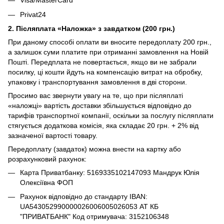
Visa/MasterCard
Privat24
2. Післяплата «Наложка» з завдатком (200 грн.)
При даному способі оплати ви вносите передоплату 200 грн.,
а залишок суми платите при отриманні замовлення на Новій
Пошті. Передплата не повертається, якщо ви не забрали
посилку, ці кошти йдуть на компенсацію витрат на обробку,
упаковку і транспортування замовлення в дві сторони.
Просимо вас звернути увагу на те, що при післяплаті
«наложці» вартість доставки збільшується відповідно до
тарифів транспортної компанії, оскільки за послугу післяплати
стягується додаткова комісія, яка складає 20 грн. + 2% від
зазначеної вартості товару.
Передоплату (завдаток) можна внести на картку або
розрахунковий рахунок:
Карта Приватбанку: 5169335102147093 Мандрук Юлія
Олексіївна ФОП
Рахунок відповідно до стандарту IBAN:
UA543052990000026006005026053 АТ КБ
"ПРИВАТБАНК" Код отримувача: 3152106348