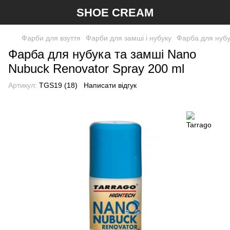
SHOE CREAM
Фарби для взуття
Фарби для замші і нубуку
Фарба для нубу
Фарба для нубука та замші Nano
Nubuck Renovator Spray 200 ml
Артикул:
TGS19 (18)
Написати відгук