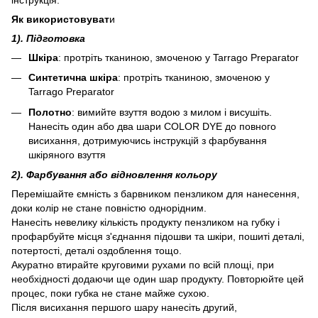
інструкція.
Як використовуват
и
1). Підготовка
Шкіра
: протріть тканиною, змоченою у Tarrago Preparator
Синтетична шкіра
: протріть тканиною, змоченою у
Tarrago Preparator
Полотно
: вимийте взуття водою з милом і висушіть.
Нанесіть один або два шари COLOR DYE до повного
висихання, дотримуючись інструкцій з фарбування
шкіряного взуття
2). Фарбування або відновлення кольору
Перемішайте ємність з барвником пензликом для нанесення,
доки колір не стане повністю однорідним.
Нанесіть невелику кількість продукту пензликом на губку і
профарбуйте місця з'єднання підошви та шкіри, пошиті деталі,
потертості, деталі оздоблення тощо.
Акуратно втирайте круговими рухами по всій площі, при
необхідності додаючи ще один шар продукту. Повторюйте цей
процес, поки губка не стане майже сухою.
Після висихання першого шару нанесіть другий,