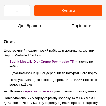
Купити
До обраного
Порівняти
Опис
Ексклюзивний подарунковий набір для догляду за взуттям
Saphir Medaille D'or Ecrin:
Saphir Medaille D'or Creme Pommadier 75 ml
(колір на
вибір)
Щітка-намазок із цінної деревини та натурального ворсу
Полірувальна щітка з цінної деревини та 100% кінського
волосу (12 см)
Фірмова
серветка з бавовни
для фінішного полірування
Набір упакований у гарну фірмову коробку 14 х 14 х 9 см і
додатково в чорну матову коробку з дизайнерського картону з