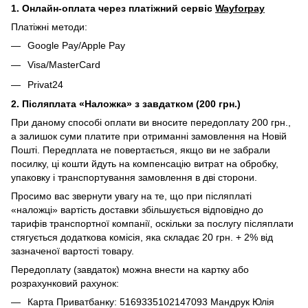
1. Онлайн-оплата через платіжний сервіс
Wayforpay
Платіжні методи:
Google Pay/Apple Pay
Visa/MasterCard
Privat24
2. Післяплата «Наложка» з завдатком (200 грн.)
При даному способі оплати ви вносите передоплату 200 грн.,
а залишок суми платите при отриманні замовлення на Новій
Пошті. Передплата не повертається, якщо ви не забрали
посилку, ці кошти йдуть на компенсацію витрат на обробку,
упаковку і транспортування замовлення в дві сторони.
Просимо вас звернути увагу на те, що при післяплаті
«наложці» вартість доставки збільшується відповідно до
тарифів транспортної компанії, оскільки за послугу післяплати
стягується додаткова комісія, яка складає 20 грн. + 2% від
зазначеної вартості товару.
Передоплату (завдаток) можна внести на картку або
розрахунковий рахунок:
Карта Приватбанку: 5169335102147093 Мандрук Юлія