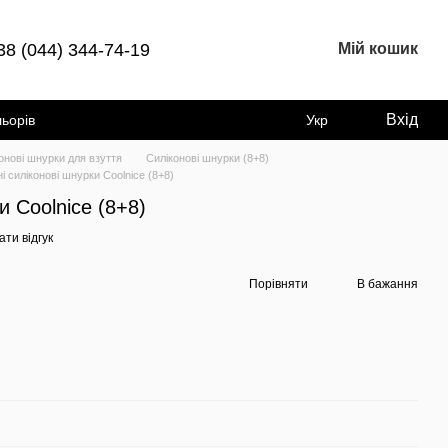
38 (044) 344-74-19
Мій кошик
Вхід
льорів
Укр
онові шнурки для взуття
Силіконові шнурки (8+8)
і силіконові шнурки Coolnice (8+8)
и Coolnice (8+8)
ти відгук
Порівняти
В бажання