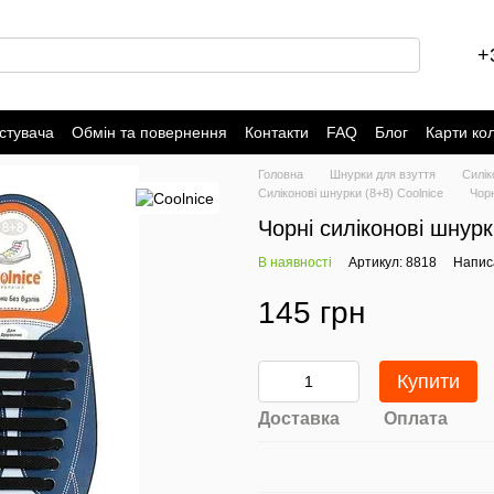
+
стувача
Обмін та повернення
Контакти
FAQ
Блог
Карти ко
Головна
Шнурки для взуття
Силік
Силіконові шнурки (8+8) Coolnice
Чорн
Чорні силіконові шнурк
В наявності
Артикул: 8818
Написа
145 грн
Купити
Доставка
Оплата