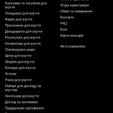
Бальзами та лосьйони для
Угода користувача
взуття
Обмін та повернення
Очищувачі для взуття
Контакти
Фарби для взуття
FAQ
Просочення для взуття
Блог
Дезодоранти для взуття
Карти кольорів
Розтягувачі для взуття
Антиколори для взуття
Ми в соцмережах
Пом'якшувачі шкіри
Щітки для взуття
Шнурки для взуття
Колодки для взуття
Устілки
Ріжки для взуття
Набори для догляду за
взуттям
Аксесуари для взуття
Догляд за шоломами
Подарункові сертифікати