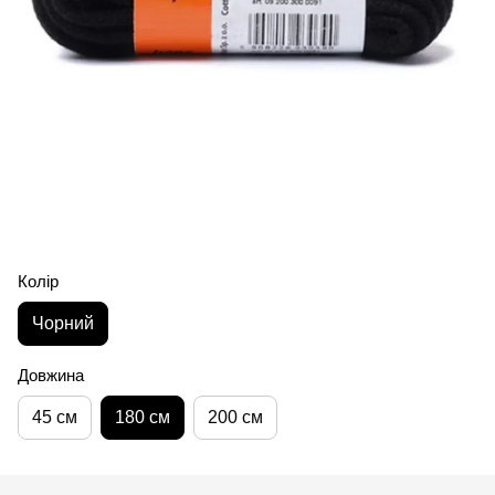
Колір
Чорний
Довжина
45 см
180 см
200 см