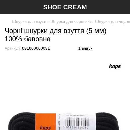
SHOE CREAM
Шнурки для взуття
Шнурки для черевиків
Шнурки для черев
Чорні шнурки для взуття (5 мм)
100% бавовна
Артикул:
091803000091
1 відгук