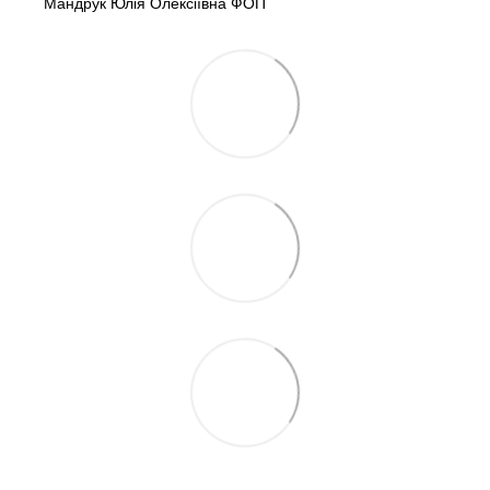
Мандрук Юлія Олексіївна ФОП