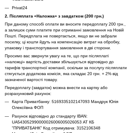
Privat24
2. Післяплата «Наложка» з завдатком (200 грн.)
При даному способі оплати ви вносите передоплату 200 грн.,
а залишок суми платите при отриманні замовлення на Новій
Пошті. Передплата не повертається, якщо ви не забрали
посилку, ці кошти йдуть на компенсацію витрат на обробку,
упаковку і транспортування замовлення в дві сторони.
Просимо вас звернути увагу на те, що при післяплаті
«наложці» вартість доставки збільшується відповідно до
тарифів транспортної компанії, оскільки за послугу післяплати
стягується додаткова комісія, яка складає 20 грн. + 2% від
зазначеної вартості товару.
Передоплату (завдаток) можна внести на картку або
розрахунковий рахунок:
Карта Приватбанку: 5169335102147093 Мандрук Юлія
Олексіївна ФОП
Рахунок відповідно до стандарту IBAN:
UA543052990000026006005026053 АТ КБ
"ПРИВАТБАНК" Код отримувача: 3152106348