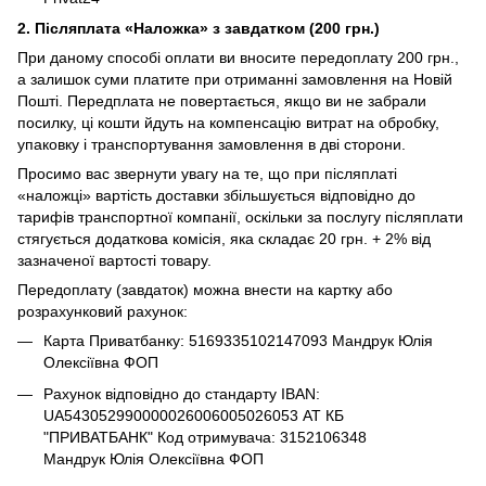
2. Післяплата «Наложка» з завдатком (200 грн.)
При даному способі оплати ви вносите передоплату 200 грн.,
а залишок суми платите при отриманні замовлення на Новій
Пошті. Передплата не повертається, якщо ви не забрали
посилку, ці кошти йдуть на компенсацію витрат на обробку,
упаковку і транспортування замовлення в дві сторони.
Просимо вас звернути увагу на те, що при післяплаті
«наложці» вартість доставки збільшується відповідно до
тарифів транспортної компанії, оскільки за послугу післяплати
стягується додаткова комісія, яка складає 20 грн. + 2% від
зазначеної вартості товару.
Передоплату (завдаток) можна внести на картку або
розрахунковий рахунок:
Карта Приватбанку: 5169335102147093 Мандрук Юлія
Олексіївна ФОП
Рахунок відповідно до стандарту IBAN:
UA543052990000026006005026053 АТ КБ
"ПРИВАТБАНК" Код отримувача: 3152106348
Мандрук Юлія Олексіївна ФОП